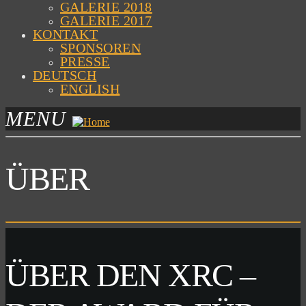
GALERIE 2018
GALERIE 2017
KONTAKT
SPONSOREN
PRESSE
DEUTSCH
ENGLISH
MENU
ÜBER
ÜBER DEN XRC –