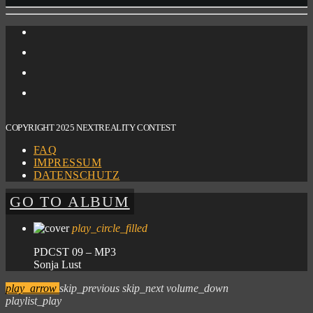
COPYRIGHT 2025 NEXTREALITY CONTEST
FAQ
IMPRESSUM
DATENSCHUTZ
GO TO ALBUM
play_circle_filled
PDCST 09 – MP3
Sonja Lust
play_arrow
skip_previous
skip_next
volume_down
playlist_play