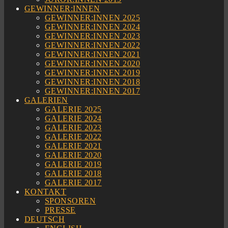
GEWINNER:INNEN
GEWINNER:INNEN 2025
GEWINNER:INNEN 2024
GEWINNER:INNEN 2023
GEWINNER:INNEN 2022
GEWINNER:INNEN 2021
GEWINNER:INNEN 2020
GEWINNER:INNEN 2019
GEWINNER:INNEN 2018
GEWINNER:INNEN 2017
GALERIEN
GALERIE 2025
GALERIE 2024
GALERIE 2023
GALERIE 2022
GALERIE 2021
GALERIE 2020
GALERIE 2019
GALERIE 2018
GALERIE 2017
KONTAKT
SPONSOREN
PRESSE
DEUTSCH