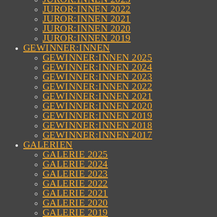
JUROR:INNEN 2022
JUROR:INNEN 2021
JUROR:INNEN 2020
JUROR:INNEN 2019
GEWINNER:INNEN
GEWINNER:INNEN 2025
GEWINNER:INNEN 2024
GEWINNER:INNEN 2023
GEWINNER:INNEN 2022
GEWINNER:INNEN 2021
GEWINNER:INNEN 2020
GEWINNER:INNEN 2019
GEWINNER:INNEN 2018
GEWINNER:INNEN 2017
GALERIEN
GALERIE 2025
GALERIE 2024
GALERIE 2023
GALERIE 2022
GALERIE 2021
GALERIE 2020
GALERIE 2019