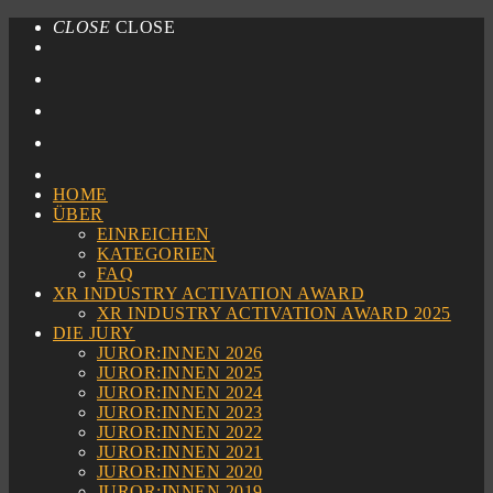
CLOSE
CLOSE
HOME
ÜBER
EINREICHEN
KATEGORIEN
FAQ
XR INDUSTRY ACTIVATION AWARD
XR INDUSTRY ACTIVATION AWARD 2025
DIE JURY
JUROR:INNEN 2026
JUROR:INNEN 2025
JUROR:INNEN 2024
JUROR:INNEN 2023
JUROR:INNEN 2022
JUROR:INNEN 2021
JUROR:INNEN 2020
JUROR:INNEN 2019